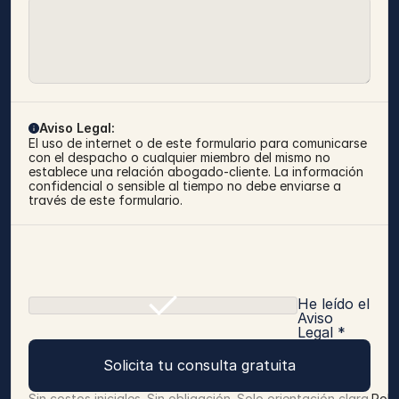
Aviso Legal:
El uso de internet o de este formulario para comunicarse 
con el despacho o cualquier miembro del mismo no 
establece una relación abogado-cliente. La información 
confidencial o sensible al tiempo no debe enviarse a 
través de este formulario.
He leído el
Aviso
Legal *
Solicita tu consulta gratuita
Sin costos iniciales. Sin obligación. Solo orientación clara.
Polí