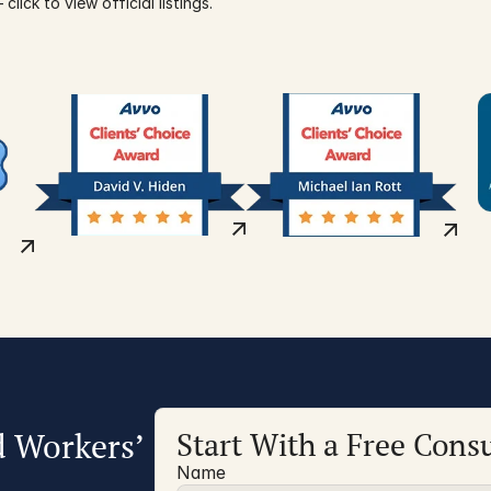
click to view official listings.
d Workers’
Start With a Free Consu
Name