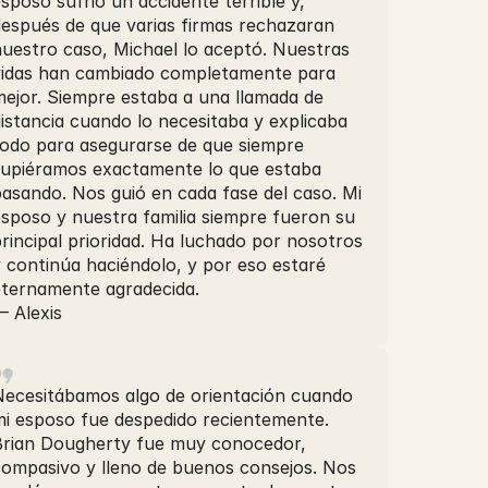
sposo sufrió un accidente terrible y,
después de que varias firmas rechazaran
nuestro caso, Michael lo aceptó. Nuestras
vidas han cambiado completamente para
mejor. Siempre estaba a una llamada de
istancia cuando lo necesitaba y explicaba
todo para asegurarse de que siempre
supiéramos exactamente lo que estaba
asando. Nos guió en cada fase del caso. Mi
sposo y nuestra familia siempre fueron su
rincipal prioridad. Ha luchado por nosotros
 continúa haciéndolo, y por eso estaré
eternamente agradecida.
— Alexis
Necesitábamos algo de orientación cuando
mi esposo fue despedido recientemente.
Brian Dougherty fue muy conocedor,
compasivo y lleno de buenos consejos. Nos