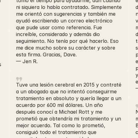
a
tomó el tiempo para ayudarme, aun cuando
e
ni siquiera lo había contratado. Simplemente
me orientó con sugerencias y también me
ayudó escribiendo un correo electrónico
que pude usar como referencia. Fue
increíble, considerado y además dio
d
seguimiento. No tenía por qué hacerlo. Eso
me dice mucho sobre su carácter y sobre
esta firma. Gracias, Dave.
p
— Jen R.
e
s
p
y
Tuve una lesión cerebral en 2015 y contraté
a un abogado que no intentó conseguirme
tratamiento en absoluto y quería llegar a un
acuerdo por 600 mil dólares. Un año
después conocí a Michael Rott y me
prometió que obtendría mi tratamiento y un
mejor acuerdo. Tal como lo prometió,
consiguió todo el tratamiento que