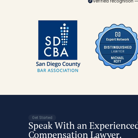
Verified recognition — 
Get Started
Speak With an Experience
Compensation Lawyer.