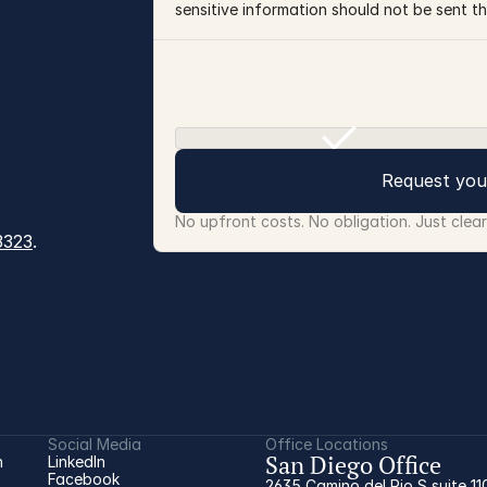
sensitive information should not be sent th
Request you
No upfront costs. No obligation. Just clea
3323
.
Social Media
Office Locations
San Diego Office
 
LinkedIn
Facebook
2635 Camino del Rio S suite 11