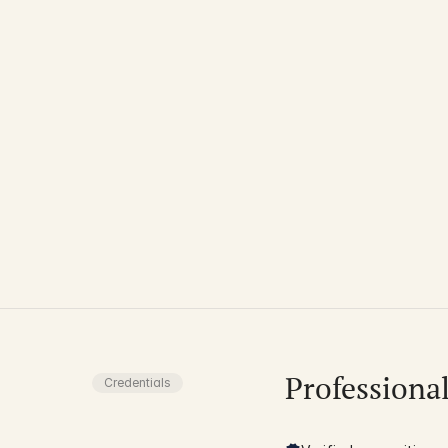
Professiona
Credentials