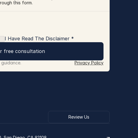
rough this form.
I Have Read The Disclaimer *
r free consultation
r guidance.
Privacy Policy
Review Us
0, San Diego, CA 92108.